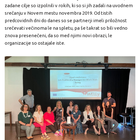
zadane cilje so izpolnili v rokih, ki so si jih zadali na uvodnem
srečanju v Novem mestu novembra 2019. Od tistih
predcovidnih dni do danes so se partnerji imeli priložnost
srečevati večinoma le na spletu, pa še takrat so bili vedno
znova presenečeni, da so med njimi novi obrazi, le
organizacije so ostajale iste.