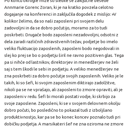
Po koncu okrogle mize so sledile še zaključne besede
Annmarie Gorenc Zoran, ki je na kratko povzela celotno
dogajanje na konferenci in zaključila dogodek z mislijo: »V
kolikor želimo, da so naši zaposleni pri svojem delu
zadovoljni in da se dobro počutijo, moramo za to tudi
poskrbeti. Drugače bodo zaposleni nezadovoljni, odsotni z
dela zaradi različnih zdravstvenih težav, podjetje bo imelo
veliko fluktuacijo zaposlenih, zaposleni bodo negodovali in
slej ko prej se bo o podjetju širil ne ravno pozitiven glas. Tega
pa si nihče od lastnikov, direktorjev in menedžerjev ne želi
saj s tem škodi le sebi in podjetju. A veliko menedžerjev ne
zna poskrbeti za dobro počutje svojih zaposlenih. Veliko je le
takih, ki so šefi, ki svojim zaposlenim diktirajo zadolžitve,
nikoli pa se ne vprašajo, ali zaposleni to zmore opraviti, ali je
zaposleni v redu. Šefi bi morali postati vodje, ki skrbijo za
svoje zaposlene. Zaposleni, ki se v svojem delovnem okolju
dobro počuti, bo posledično to pokazal tudi z izboljšano
produktivnostjo, kar pa se bo konec koncev poznalo tudi pri
dobičku podjetja. A marsikateri šef ne zna oziroma ne zmore