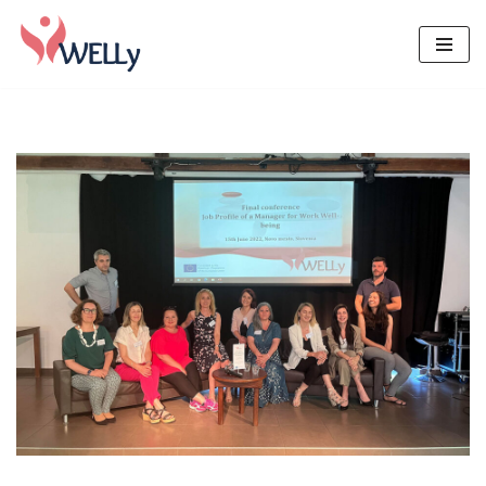
Skoči
na
vsebino