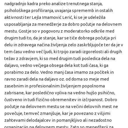
nadgradnjo kadra preko analize trenutnega stanja,
psihološkega profiliranja, uvajanja sprememb in ostalih
aktivnosti ter Lejla Imamović Lerić, ki se je udeležila
usposabljanja za menedžerje za dobro počutje na delovnem
mestu. Gostje so v pogovoru z moderatorko odkrile med
drugim tudi to, da je stanje, kar se tiče dobrega počutja pri
delu in zdravega načina življenja zelo zaskrbljujoče ter da je v
tem času vedno več ljudi, ki trpijo zaradi izgorelosti ali drugih
težav z zdravjem, ki so med drugim tudi posledica dela na
daljavo, vedno večjega obsega dela kot tudi časa, ki ga
porabimo za delo. Vedno manj časa imamo za počitek in
ravno zaradi dela na daljavo oz. od doma so meje med
zasebnim in profesionalnim življenjem popolnoma
zabrisane, kar posledično vpliva na vedno hujšo psihično,
čustveno in tudi fizično obremenitev in izčrpanost. Dobro
počutje na delovnem mestu se na večini delovnih mest ne
povečuje, temveč zmanjšuje, kar je povezano z višjimi
zahtevami delodajalcev in pomanjkljivo ali nezadostno
organizacijo na delovnem mestu. Zato so menedžerji za