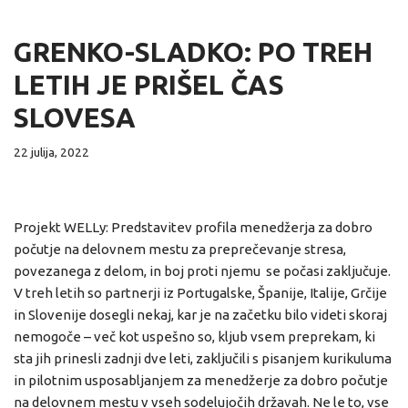
GRENKO-SLADKO: PO TREH
LETIH JE PRIŠEL ČAS
SLOVESA
22 julija, 2022
Projekt WELLy: Predstavitev profila menedžerja za dobro
počutje na delovnem mestu za preprečevanje stresa,
povezanega z delom, in boj proti njemu se počasi zaključuje.
V treh letih so partnerji iz Portugalske, Španije, Italije, Grčije
in Slovenije dosegli nekaj, kar je na začetku bilo videti skoraj
nemogoče – več kot uspešno so, kljub vsem preprekam, ki
sta jih prinesli zadnji dve leti, zaključili s pisanjem kurikuluma
in pilotnim usposabljanjem za menedžerje za dobro počutje
na delovnem mestu v vseh sodelujočih državah. Ne le to, vse