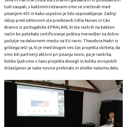
tudi zaupali, s kakšnimi težavami smo se srečevali med
pisanjem IO3 in kako uspešno je bilo usposabljanje. Zadnji
sklop pred odmorom sta predstavili Célia Nunes in Céu
Branco iz portugalske EPRALIME, ki sta razkrili na kakšen
način bo potekalo certificiranje poklica menedžer za dobro
počutje na delovnem mestu na EU ravni. Theodora Makri iz
grškega IeD-ja, ki je med drugim ves čas projekta skrbela, da
smo bili partnerji aktivni pri pisanju novic, pa je razkrila,
koliko ljudi smo v času projekta dosegli in koliko evropskih
državljanov je naše novice prebiralo in sledilo našemu delu.