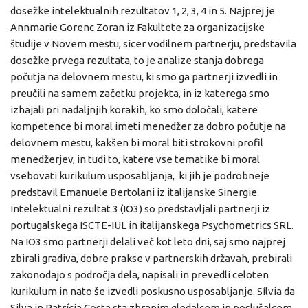
dosežke intelektualnih rezultatov 1, 2, 3, 4 in 5. Najprej je
Annmarie Gorenc Zoran iz Fakultete za organizacijske
študije v Novem mestu, sicer vodilnem partnerju, predstavila
dosežke prvega rezultata, to je analize stanja dobrega
počutja na delovnem mestu, ki smo ga partnerji izvedli in
preučili na samem začetku projekta, in iz katerega smo
izhajali pri nadaljnjih korakih, ko smo določali, katere
kompetence bi moral imeti menedžer za dobro počutje na
delovnem mestu, kakšen bi moral biti strokovni profil
menedžerjev, in tudi to, katere vse tematike bi moral
vsebovati kurikulum usposabljanja, ki jih je podrobneje
predstavil Emanuele Bertolani iz italijanske Sinergie.
Intelektualni rezultat 3 (IO3) so predstavljali partnerji iz
portugalskega ISCTE-IUL in italijanskega Psychometrics SRL.
Na IO3 smo partnerji delali več kot leto dni, saj smo najprej
zbirali gradiva, dobre prakse v partnerskih državah, prebirali
zakonodajo s področja dela, napisali in prevedli celoten
kurikulum in nato še izvedli poskusno usposabljanje. Sílvia da
Silva in Patrícia Costa sta zbranim gledalcem in poslušalcem