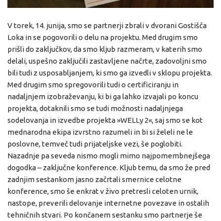
V torek, 14. junija, smo se partnerji zbrali v dvorani Gostišča
Loka in se pogovorili o delu na projektu. Med drugim smo
prišli do zaključkov, da smo kljub razmeram, v katerih smo
delali, uspešno zaključili zastavljene načrte, zadovoljni smo
bili tudi z usposabljanjem, ki smo ga izvedli v sklopu projekta.
Med drugim smo spregovorili tudi o certificiranju in
nadaljnjem izobraževanju, ki bi ga lahko izvajali po koncu
projekta, dotaknili smo se tudi možnosti nadaljnjega
sodelovanja in izvedbe projekta »WELLy 2«, saj smo se kot
mednarodna ekipa izvrstno razumeli in bi si želeli ne le
poslovne, temveč tudi prijateljske vezi, še poglobiti.
Nazadnje pa seveda nismo mogli mimo najpomembnejšega
dogodka – zaključne konference. Kljub temu, da smo že pred
zadnjim sestankom jasno začrtali smernice celotne
konference, smo še enkrat v živo pretresli celoten urnik,
nastope, preverili delovanje internetne povezave in ostalih
tehničnih stvari. Po končanem sestanku smo partnerje še