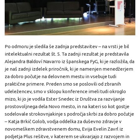
Po odmoru je sledila še zadnja predstavitev – na vrsti je bil
intelektualni rezultat št. 5. Ta zadnji rezultat je predstavila
Alejandra Baldoví Navarro iz španskega FyG, ki je razložila, da
je naš zadnji izdelek priročnik, ki je namenjen menedžerjem
za dobro počutje na delovnem mestu in vsebuje tudi
praktične primere. Preden smo se poslovili od zbranih
udeležencev, smo v sklopu konference imeli tudi okroglo
mizo, ki jo je vodila Ester Snedec iz Društva za razvijanje
prostovoljnega dela Novo mesto, in na kateri so kot gostje
sodelovale strokovnjakinje s področja skrbi za dobro počutje
– Katja Brkič Golob, vodja oddelka za duševno zdravje v
novomeškem zdravstvenem domu, Evija Evelin Zavrl iz
podjetja Plus rešitve, v katerem se ukvarjajo z razvojem in