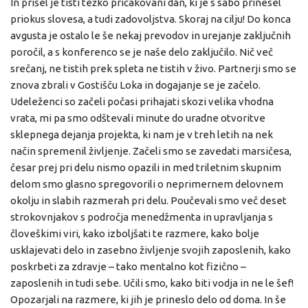
In prišel je tisti težko pričakovani dan, ki je s sabo prinesel
priokus slovesa, a tudi zadovoljstva. Skoraj na cilju! Do konca
avgusta je ostalo le še nekaj prevodov in urejanje zaključnih
poročil, a s konferenco se je naše delo zaključilo. Nič več
srečanj, ne tistih prek spleta ne tistih v živo. Partnerji smo se
znova zbrali v Gostišču Loka in dogajanje se je začelo.
Udeleženci so začeli počasi prihajati skozi velika vhodna
vrata, mi pa smo odštevali minute do uradne otvoritve
sklepnega dejanja projekta, ki nam je v treh letih na nek
način spremenil življenje. Začeli smo se zavedati marsičesa,
česar prej pri delu nismo opazili in med triletnim skupnim
delom smo glasno spregovorili o neprimernem delovnem
okolju in slabih razmerah pri delu. Poučevali smo več deset
strokovnjakov s področja menedžmenta in upravljanja s
človeškimi viri, kako izboljšati te razmere, kako bolje
usklajevati delo in zasebno življenje svojih zaposlenih, kako
poskrbeti za zdravje – tako mentalno kot fizično –
zaposlenih in tudi sebe. Učili smo, kako biti vodja in ne le šef!
Opozarjali na razmere, ki jih je prineslo delo od doma. In še