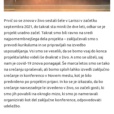
Prvič so se znova v živo sestali šele v Larissi v začetku
septembra 2021, do takrat sta minili že dve leti, odkar se je
projekt uradno začel. Takrat smo bili ravno na sredi
najpomembnejšega dela projekta – zaključevali smo s
prevodi kurikuluma in se pripravljali na izvedbo
usposabljanja. Vsi smo se veselili, da se bomo vsaj do konca
projekta lahko videli še dvakrat v živo. A smo se ušteli, saj
nam je covid-19 znova ponagajal. Še marca letos smo se tako
na srečanju spraševali, ali bomo sploh lahko izvedli zaključno
srečanje in konferenco v Novem mestu, kot je bilo
predvideno po projektni prijavi. In ko se je izkazalo, da bo
srečanje navsezadnje le izvedeno v živo, so začeli gosti, ki
smo jih povabili na okroglo mizo, ki smo jo nameravali
organizirati kot del zaključne konference, odpovedovati
udeležbo.