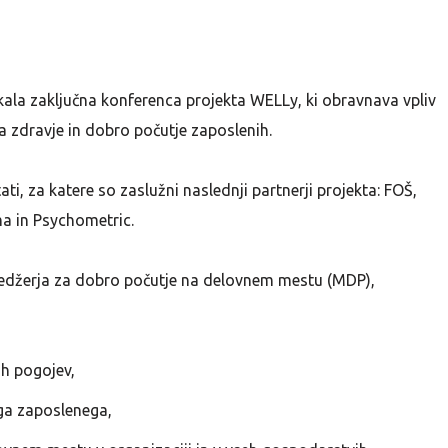
kala zaključna konferenca projekta WELLy, ki obravnava vpliv
a zdravje in dobro počutje zaposlenih.
ati, za katere so zaslužni naslednji partnerji projekta: FOŠ,
a in Psychometric.
edžerja za dobro počutje na delovnem mestu (MDP),
ih pogojev,
ga zaposlenega,