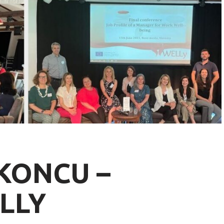
 KONCU –
LLY