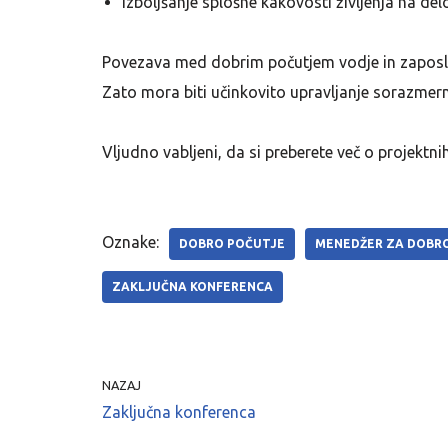
izboljšanje splošne kakovosti življenja na de
Povezava med dobrim počutjem vodje in zaposlen
Zato mora biti učinkovito upravljanje sorazmer
Vljudno vabljeni, da si preberete več o projektnih
Oznake:
DOBRO POČUTJE
MENEDŽER ZA DOBR
ZAKLJUČNA KONFERENCA
NAZAJ
Zaključna konferenca