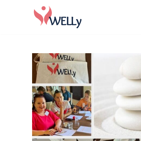
Skoči
na
vsebino