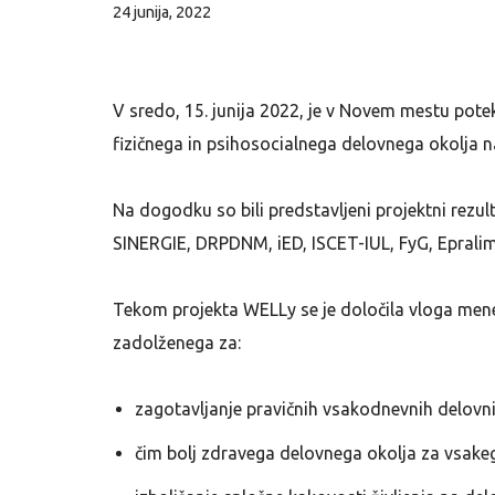
24 junija, 2022
V sredo, 15. junija 2022, je v Novem mestu pote
fizičnega in psihosocialnega delovnega okolja n
Na dogodku so bili predstavljeni projektni rezult
SINERGIE, DRPDNM, iED, ISCET-IUL, FyG, Epralim
Tekom projekta WELLy se je določila vloga men
zadolženega za:
zagotavljanje pravičnih vsakodnevnih delovn
čim bolj zdravega delovnega okolja za vsake