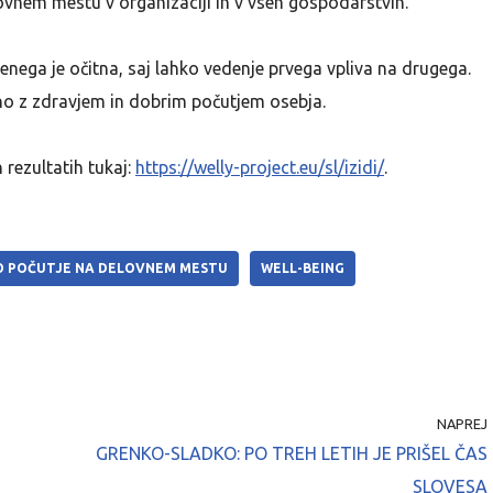
lovnem mestu v organizaciji in v vseh gospodarstvih.
ega je očitna, saj lahko vedenje prvega vpliva na drugega.
no z zdravjem in dobrim počutjem osebja.
 rezultatih tukaj:
https://welly-project.eu/sl/izidi/
.
O POČUTJE NA DELOVNEM MESTU
WELL-BEING
NAPREJ
GRENKO-SLADKO: PO TREH LETIH JE PRIŠEL ČAS
SLOVESA