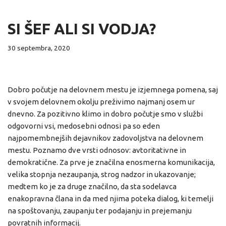
SI ŠEF ALI SI VODJA?
30 septembra, 2020
Dobro počutje na delovnem mestu je izjemnega pomena, saj
v svojem delovnem okolju preživimo najmanj osem ur
dnevno. Za pozitivno klimo in dobro počutje smo v službi
odgovorni vsi, medosebni odnosi pa so eden
najpomembnejših dejavnikov zadovoljstva na delovnem
mestu. Poznamo dve vrsti odnosov: avtoritativne in
demokratične. Za prve je značilna enosmerna komunikacija,
velika stopnja nezaupanja, strog nadzor in ukazovanje;
medtem ko je za druge značilno, da sta sodelavca
enakopravna člana in da med njima poteka dialog, ki temelji
na spoštovanju, zaupanju ter podajanju in prejemanju
povratnih informacij.