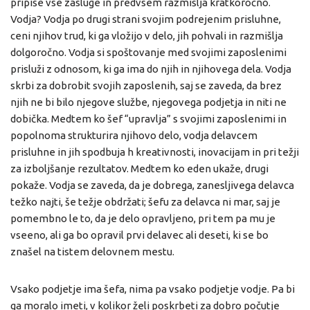
pripiše vse zasluge in predvsem razmišlja kratkoročno.
Vodja? Vodja po drugi strani svojim podrejenim prisluhne,
ceni njihov trud, ki ga vložijo v delo, jih pohvali in razmišlja
dolgoročno. Vodja si spoštovanje med svojimi zaposlenimi
prisluži z odnosom, ki ga ima do njih in njihovega dela. Vodja
skrbi za dobrobit svojih zaposlenih, saj se zaveda, da brez
njih ne bi bilo njegove službe, njegovega podjetja in niti ne
dobička. Medtem ko šef “upravlja” s svojimi zaposlenimi in
popolnoma strukturira njihovo delo, vodja delavcem
prisluhne in jih spodbuja h kreativnosti, inovacijam in pri težji
za izboljšanje rezultatov. Medtem ko eden ukaže, drugi
pokaže. Vodja se zaveda, da je dobrega, zanesljivega delavca
težko najti, še težje obdržati; šefu za delavca ni mar, saj je
pomembno le to, da je delo opravljeno, pri tem pa mu je
vseeno, ali ga bo opravil prvi delavec ali deseti, ki se bo
znašel na tistem delovnem mestu.
Vsako podjetje ima šefa, nima pa vsako podjetje vodje. Pa bi
ga moralo imeti, v kolikor želi poskrbeti za dobro počutje