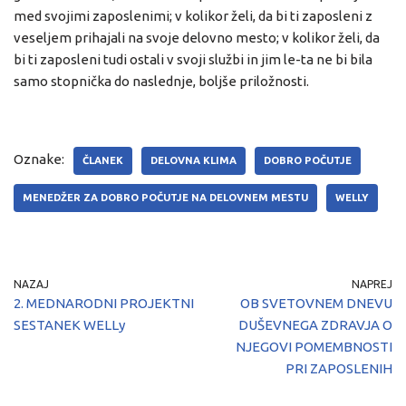
med svojimi zaposlenimi; v kolikor želi, da bi ti zaposleni z
veseljem prihajali na svoje delovno mesto; v kolikor želi, da
bi ti zaposleni tudi ostali v svoji službi in jim le-ta ne bi bila
samo stopnička do naslednje, boljše priložnosti.
Oznake:
ČLANEK
DELOVNA KLIMA
DOBRO POČUTJE
MENEDŽER ZA DOBRO POČUTJE NA DELOVNEM MESTU
WELLY
NAZAJ
NAPREJ
2. MEDNARODNI PROJEKTNI
OB SVETOVNEM DNEVU
SESTANEK WELLy
DUŠEVNEGA ZDRAVJA O
NJEGOVI POMEMBNOSTI
PRI ZAPOSLENIH