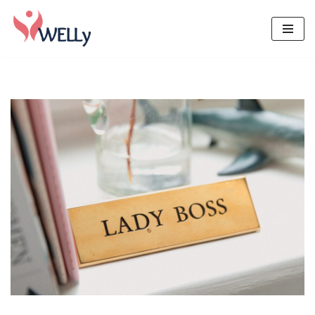
Skoči
na
vsebino