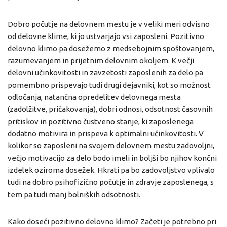
Dobro počutje na delovnem mestu je v veliki meri odvisno
od delovne klime, ki jo ustvarjajo vsi zaposleni. Pozitivno
delovno klimo pa dosežemo z medsebojnim spoštovanjem,
razumevanjem in prijetnim delovnim okoljem. K večji
delovni učinkovitosti in zavzetosti zaposlenih za delo pa
pomembno prispevajo tudi drugi dejavniki, kot so možnost
odločanja, natančna opredelitev delovnega mesta
(zadolžitve, pričakovanja), dobri odnosi, odsotnost časovnih
pritiskov in pozitivno čustveno stanje, ki zaposlenega
dodatno motivira in prispeva k optimalni učinkovitosti. V
kolikor so zaposleni na svojem delovnem mestu zadovoljni,
večjo motivacijo za delo bodo imeli in boljši bo njihov končni
izdelek oziroma dosežek. Hkrati pa bo zadovoljstvo vplivalo
tudi na dobro psihofizično počutje in zdravje zaposlenega, s
tem pa tudi manj bolniških odsotnosti.
Kako doseči pozitivno delovno klimo? Začeti je potrebno pri