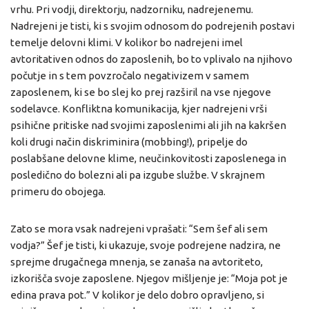
vrhu. Pri vodji, direktorju, nadzorniku, nadrejenemu.
Nadrejeni je tisti, ki s svojim odnosom do podrejenih postavi
temelje delovni klimi. V kolikor bo nadrejeni imel
avtoritativen odnos do zaposlenih, bo to vplivalo na njihovo
počutje in s tem povzročalo negativizem v samem
zaposlenem, ki se bo slej ko prej razširil na vse njegove
sodelavce. Konfliktna komunikacija, kjer nadrejeni vrši
psihične pritiske nad svojimi zaposlenimi ali jih na kakršen
koli drugi način diskriminira (mobbing!), pripelje do
poslabšane delovne klime, neučinkovitosti zaposlenega in
posledično do bolezni ali pa izgube službe. V skrajnem
primeru do obojega.
Zato se mora vsak nadrejeni vprašati: “Sem šef ali sem
vodja?” Šef je tisti, ki ukazuje, svoje podrejene nadzira, ne
sprejme drugačnega mnenja, se zanaša na avtoriteto,
izkorišča svoje zaposlene. Njegov mišljenje je: “Moja pot je
edina prava pot.” V kolikor je delo dobro opravljeno, si