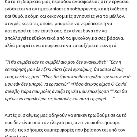
Κατά τη διάρκεια μιας περιόδου ανασφάλειας στην εργασία,
ενδέχεται να αντιμετωπίσετε αποθάρρυνση, κακή διάθεση
και θυμό, ακόμη και οικονομικές ανησυχίες για το μέλλον,
στιγμές κατά τις οποίες μπορείτε να ντρέπεστε ή να
κατηγορείτε τον εαυτό σας. Δεν είναι δυνατόν να
απαλλαγείτε εθελοντικά από τα ψυχολογικά σας βάσανα,
αλλά μπορείτε να αποφύγετε να τα αυξήσετε τεχνητά.
“Τι θα συμβεί εάν το συμβόλαιο μου δεν ανανεωθεί;”
“Εάν η
επιχείρησή μου δεν ξεκινήσει ξανά εγκαίρως, θα χάσω όλους
τους πελάτες μου” “Πώς θα ζήσω και θα στηρίξω την οικογένειά
μου εάν δεν μπορώ να εργαστώ;”
«Πόσο άτυχος είμαι!
Ο
Covid
συνέβη τώρα που μόλις άνοιξα τη νέα μου επιχείρηση “” Και θα
πρέπει να παραλείψω τις διακοπές και αυτή τη φορά … “
Αυτές οι σκέψεις μας οδηγούν να επικεντρωθούμε σε αυτό
που δεν είναι υπό τον έλεγχό μας, αντί να υιοθετήσουμε
αυτές τις χρήσιμες συμπεριφορές που βρίσκονται υπό τον